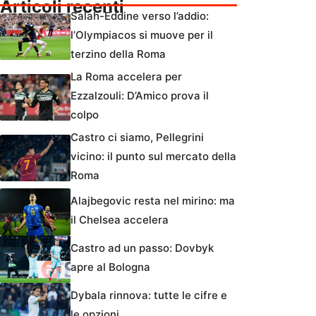
Articoli recenti
Salah-Eddine verso l’addio:
l’Olympiacos si muove per il
terzino della Roma
La Roma accelera per
Ezzalzouli: D’Amico prova il
colpo
Castro ci siamo, Pellegrini
vicino: il punto sul mercato della
Roma
Alajbegovic resta nel mirino: ma
il Chelsea accelera
Castro ad un passo: Dovbyk
apre al Bologna
Dybala rinnova: tutte le cifre e
le opzioni