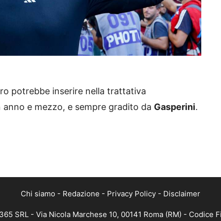
ro potrebbe inserire nella trattativa
un anno e mezzo, e sempre gradito da
Gasperini
.
Chi siamo
-
Redazione
-
Privacy Policy
-
Disclaimer
 365 SRL - Via Nicola Marchese 10, 00141 Roma (RM) - Codice Fi