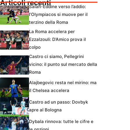
Articoli recenti
Salah-Eddine verso l’addio:
l’Olympiacos si muove per il
terzino della Roma
La Roma accelera per
Ezzalzouli: D’Amico prova il
colpo
Castro ci siamo, Pellegrini
vicino: il punto sul mercato della
Roma
Alajbegovic resta nel mirino: ma
il Chelsea accelera
Castro ad un passo: Dovbyk
apre al Bologna
Dybala rinnova: tutte le cifre e
le opzioni