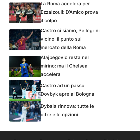
La Roma accelera per
Ezzalzouli: D’Amico prova
il colpo
Castro ci siamo, Pellegrini
vicino: il punto sul
mercato della Roma
Alajbegovic resta nel
mirino: ma il Chelsea
accelera
Castro ad un passo:
Dovbyk apre al Bologna
Dybala rinnova: tutte le
cifre e le opzioni