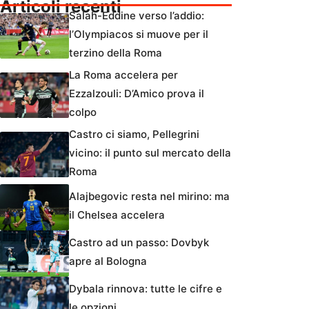
Articoli recenti
Salah-Eddine verso l’addio:
l’Olympiacos si muove per il
terzino della Roma
La Roma accelera per
Ezzalzouli: D’Amico prova il
colpo
Castro ci siamo, Pellegrini
vicino: il punto sul mercato della
Roma
Alajbegovic resta nel mirino: ma
il Chelsea accelera
Castro ad un passo: Dovbyk
apre al Bologna
Dybala rinnova: tutte le cifre e
le opzioni