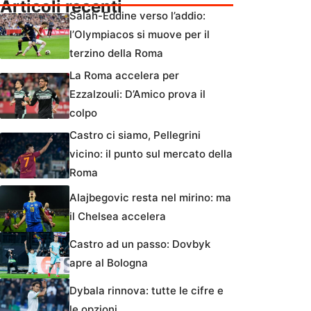
Articoli recenti
Salah-Eddine verso l’addio:
l’Olympiacos si muove per il
terzino della Roma
La Roma accelera per
Ezzalzouli: D’Amico prova il
colpo
Castro ci siamo, Pellegrini
vicino: il punto sul mercato della
Roma
Alajbegovic resta nel mirino: ma
il Chelsea accelera
Castro ad un passo: Dovbyk
apre al Bologna
Dybala rinnova: tutte le cifre e
le opzioni