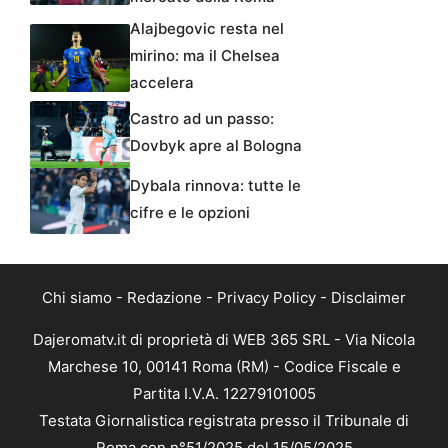
Alajbegovic resta nel
mirino: ma il Chelsea
accelera
Castro ad un passo:
Dovbyk apre al Bologna
Dybala rinnova: tutte le
cifre e le opzioni
Chi siamo
-
Redazione
-
Privacy Policy
-
Disclaimer
Dajeromatv.it di proprietà di WEB 365 SRL - Via Nicola
Marchese 10, 00141 Roma (RM) - Codice Fiscale e
Partita I.V.A. 12279101005
Testata Giornalistica registrata presso il Tribunale di
Roma con n°51/2025 del 15/05/2025