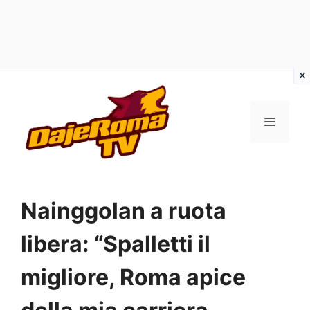
Vai
al
MENU
contenuto
Nainggolan a ruota
libera: “Spalletti il
migliore, Roma apice