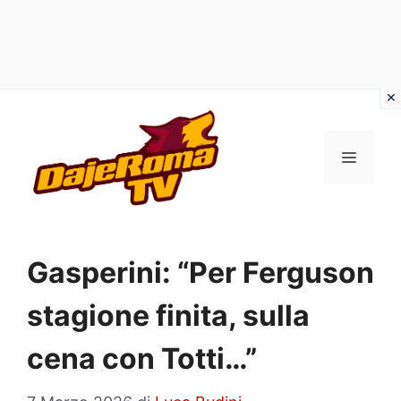
Vai
al
MENU
contenuto
Gasperini: “Per Ferguson
stagione finita, sulla
cena con Totti…”