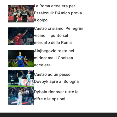
La Roma accelera per
Ezzalzouli: D’Amico prova
il colpo
Castro ci siamo, Pellegrini
vicino: il punto sul
mercato della Roma
Alajbegovic resta nel
mirino: ma il Chelsea
accelera
Castro ad un passo:
Dovbyk apre al Bologna
Dybala rinnova: tutte le
cifre e le opzioni