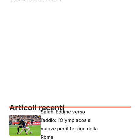
Articoli recenti
Salah-Eddine verso
l’addio: l’Olympiacos si
muove per il terzino della
Roma