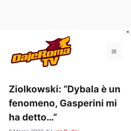
Vai
al
MENU
contenuto
Ziolkowski: “Dybala è un
fenomeno, Gasperini mi
ha detto…”