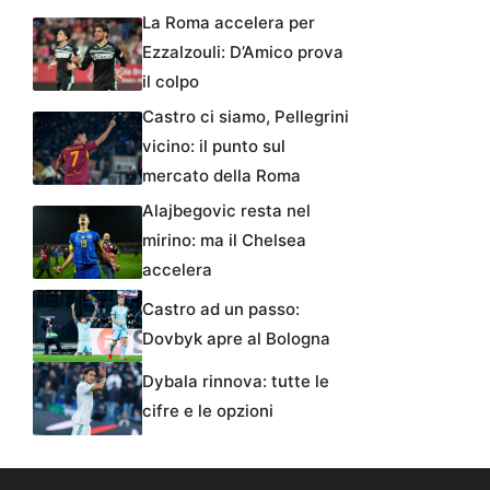
La Roma accelera per
Ezzalzouli: D’Amico prova
il colpo
Castro ci siamo, Pellegrini
vicino: il punto sul
mercato della Roma
Alajbegovic resta nel
mirino: ma il Chelsea
accelera
Castro ad un passo:
Dovbyk apre al Bologna
Dybala rinnova: tutte le
cifre e le opzioni