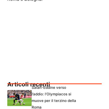
Articoli recenti
Salah-Eddine verso
l’addio: l’Olympiacos si
muove per il terzino della
Roma