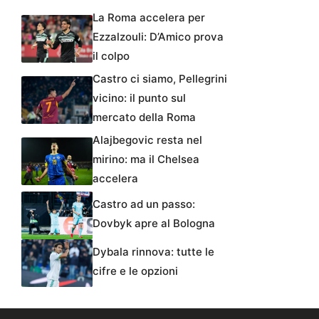
La Roma accelera per
Ezzalzouli: D’Amico prova
il colpo
Castro ci siamo, Pellegrini
vicino: il punto sul
mercato della Roma
Alajbegovic resta nel
mirino: ma il Chelsea
accelera
Castro ad un passo:
Dovbyk apre al Bologna
Dybala rinnova: tutte le
cifre e le opzioni