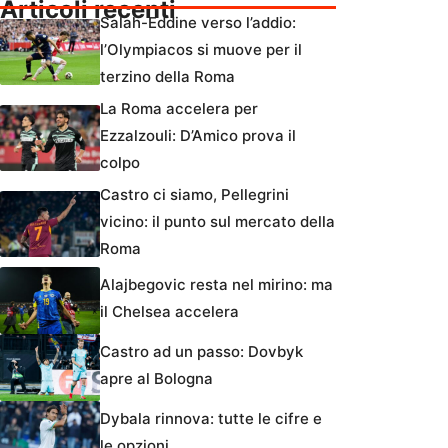
Articoli recenti
Salah-Eddine verso l’addio:
l’Olympiacos si muove per il
terzino della Roma
La Roma accelera per
Ezzalzouli: D’Amico prova il
colpo
Castro ci siamo, Pellegrini
vicino: il punto sul mercato della
Roma
Alajbegovic resta nel mirino: ma
il Chelsea accelera
Castro ad un passo: Dovbyk
apre al Bologna
Dybala rinnova: tutte le cifre e
le opzioni