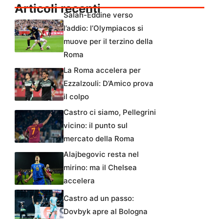
Articoli recenti
Salah-Eddine verso
l’addio: l’Olympiacos si
muove per il terzino della
Roma
La Roma accelera per
Ezzalzouli: D’Amico prova
il colpo
Castro ci siamo, Pellegrini
vicino: il punto sul
mercato della Roma
Alajbegovic resta nel
mirino: ma il Chelsea
accelera
Castro ad un passo:
Dovbyk apre al Bologna