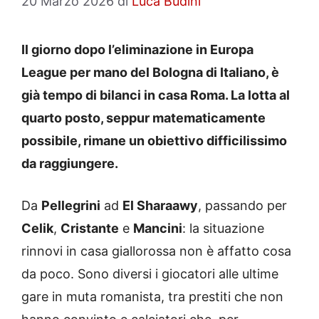
20 Marzo 2026
di
Luca Budini
Il giorno dopo l’eliminazione in Europa
League per mano del Bologna di Italiano, è
già tempo di bilanci in casa Roma. La lotta al
quarto posto, seppur matematicamente
possibile, rimane un obiettivo difficilissimo
da raggiungere.
Da
Pellegrini
ad
El Sharaawy
, passando per
Celik
,
Cristante
e
Mancini
: la situazione
rinnovi in casa giallorossa non è affatto cosa
da poco. Sono diversi i giocatori alle ultime
gare in muta romanista, tra prestiti che non