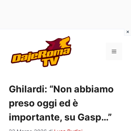
Vai
al
MENU
contenuto
Ghilardi: “Non abbiamo
preso oggi ed è
importante, su Gasp…”