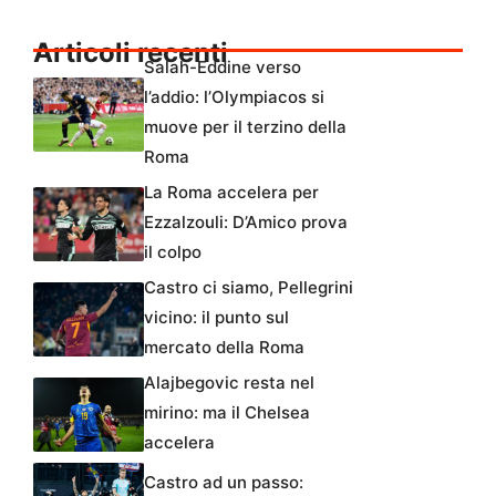
Articoli recenti
Salah-Eddine verso
l’addio: l’Olympiacos si
muove per il terzino della
Roma
La Roma accelera per
Ezzalzouli: D’Amico prova
il colpo
Castro ci siamo, Pellegrini
vicino: il punto sul
mercato della Roma
Alajbegovic resta nel
mirino: ma il Chelsea
accelera
Castro ad un passo: