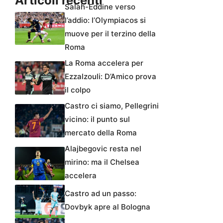
Articoli recenti
Salah-Eddine verso
l’addio: l’Olympiacos si
muove per il terzino della
Roma
La Roma accelera per
Ezzalzouli: D’Amico prova
il colpo
Castro ci siamo, Pellegrini
vicino: il punto sul
mercato della Roma
Alajbegovic resta nel
mirino: ma il Chelsea
accelera
Castro ad un passo:
Dovbyk apre al Bologna