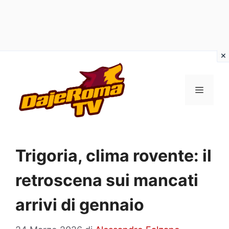
Vai
al
MENU
contenuto
Trigoria, clima rovente: il
retroscena sui mancati
arrivi di gennaio