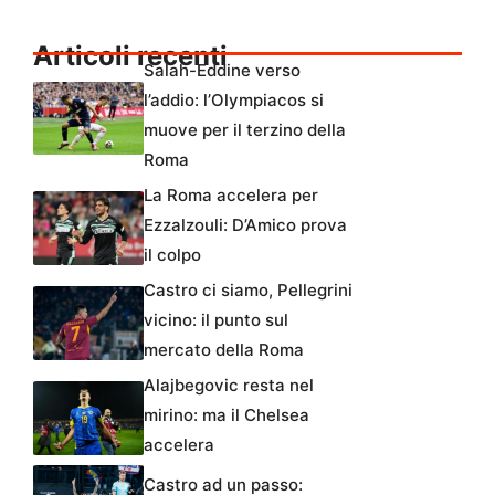
Articoli recenti
Salah-Eddine verso
l’addio: l’Olympiacos si
muove per il terzino della
Roma
La Roma accelera per
Ezzalzouli: D’Amico prova
il colpo
Castro ci siamo, Pellegrini
vicino: il punto sul
mercato della Roma
Alajbegovic resta nel
mirino: ma il Chelsea
accelera
Castro ad un passo: