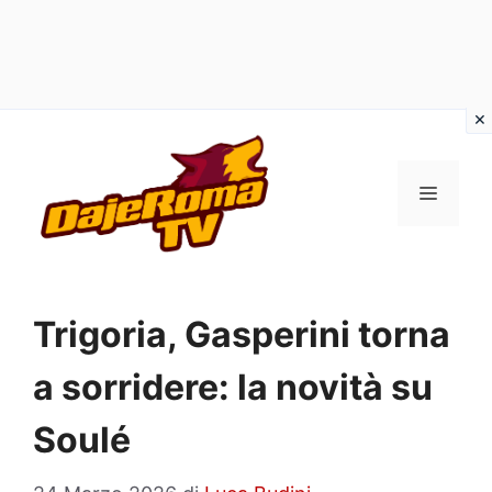
Vai
al
MENU
contenuto
Trigoria, Gasperini torna
a sorridere: la novità su
Soulé