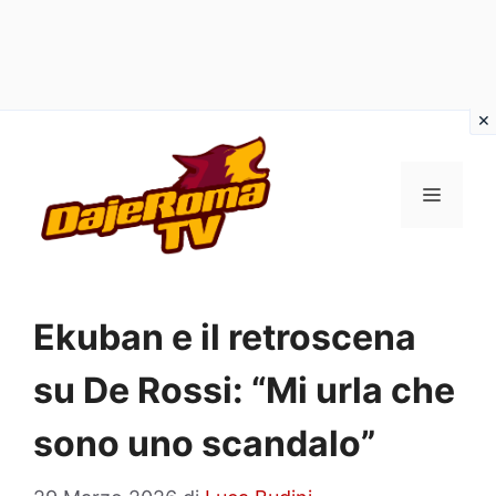
Vai
al
MENU
contenuto
Ekuban e il retroscena
su De Rossi: “Mi urla che
sono uno scandalo”