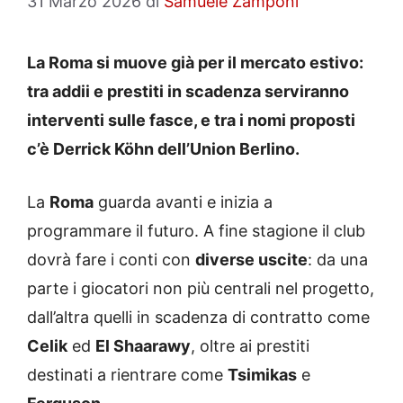
31 Marzo 2026
di
Samuele Zamponi
La Roma si muove già per il mercato estivo:
tra addii e prestiti in scadenza serviranno
interventi sulle fasce, e tra i nomi proposti
c’è Derrick Köhn dell’Union Berlino.
La
Roma
guarda avanti e inizia a
programmare il futuro. A fine stagione il club
dovrà fare i conti con
diverse uscite
: da una
parte i giocatori non più centrali nel progetto,
dall’altra quelli in scadenza di contratto come
Celik
ed
El Shaarawy
, oltre ai prestiti
destinati a rientrare come
Tsimikas
e