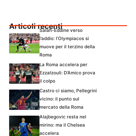
Articoli recenti
Salah-Eddine verso
l’addio: l’Olympiacos si
muove per il terzino della
Roma
La Roma accelera per
Ezzalzouli: D’Amico prova
il colpo
Castro ci siamo, Pellegrini
vicino: il punto sul
mercato della Roma
Alajbegovic resta nel
mirino: ma il Chelsea
accelera