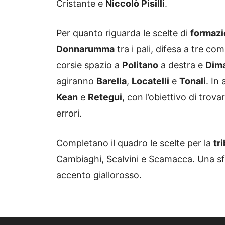
Cristante e
Niccolò Pisilli
.
Per quanto riguarda le scelte di
formaz
Donnarumma
tra i pali, difesa a tre c
corsie spazio a
Politano
a destra e
Dim
agiranno
Barella
,
Locatelli
e
Tonali
. In
Kean
e
Retegui
, con l’obiettivo di trov
errori.
Completano il quadro le scelte per la
tr
Cambiaghi, Scalvini e Scamacca. Una sf
accento giallorosso.