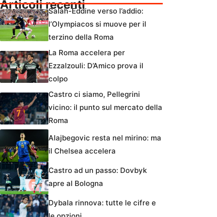
Articoli recenti
Salah-Eddine verso l’addio:
l’Olympiacos si muove per il
terzino della Roma
La Roma accelera per
Ezzalzouli: D’Amico prova il
colpo
Castro ci siamo, Pellegrini
vicino: il punto sul mercato della
Roma
Alajbegovic resta nel mirino: ma
il Chelsea accelera
Castro ad un passo: Dovbyk
apre al Bologna
Dybala rinnova: tutte le cifre e
le opzioni