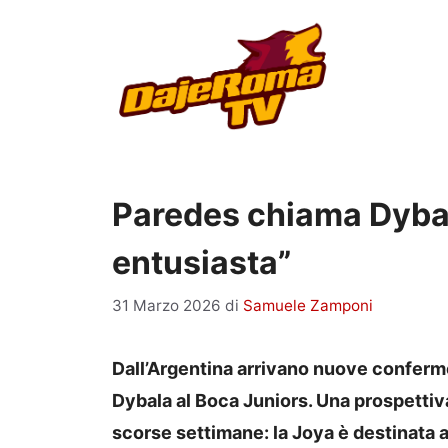
Vai
al
contenuto
Paredes chiama Dybal
entusiasta”
31 Marzo 2026
di
Samuele Zamponi
Dall’Argentina arrivano nuove conferme
Dybala al Boca Juniors. Una prospettiva
scorse settimane: la Joya è destinata a