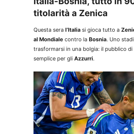
Italia-Bosnia, tutto in 9
titolarità a Zenica
Questa sera
l’Italia
si gioca tutto a
Zeni
al Mondiale
contro la
Bosnia
. Uno stad
trasformarsi in una bolgia: il pubblico di 
semplice per gli
Azzurri
.