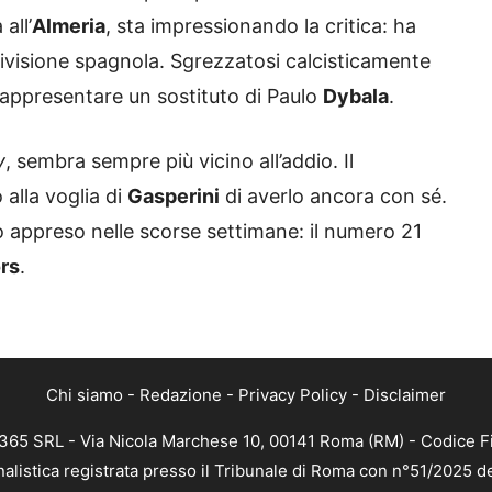
all’
Almeria
, sta impressionando la critica: ha
ivisione spagnola. Sgrezzatosi calcisticamente
rappresentare un sostituto di Paulo
Dybala
.
y
, sembra sempre più vicino all’addio. Il
 alla voglia di
Gasperini
di averlo ancora con sé.
 appreso nelle scorse settimane: il numero 21
rs
.
Chi siamo
-
Redazione
-
Privacy Policy
-
Disclaimer
 365 SRL - Via Nicola Marchese 10, 00141 Roma (RM) - Codice Fi
nalistica registrata presso il Tribunale di Roma con n°51/2025 d