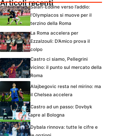
Articoli recenti
Salah-Eddine verso l’addio:
l’Olympiacos si muove per il
terzino della Roma
La Roma accelera per
Ezzalzouli: D’Amico prova il
colpo
Castro ci siamo, Pellegrini
vicino: il punto sul mercato della
Roma
Alajbegovic resta nel mirino: ma
il Chelsea accelera
Castro ad un passo: Dovbyk
apre al Bologna
Dybala rinnova: tutte le cifre e
le opzioni