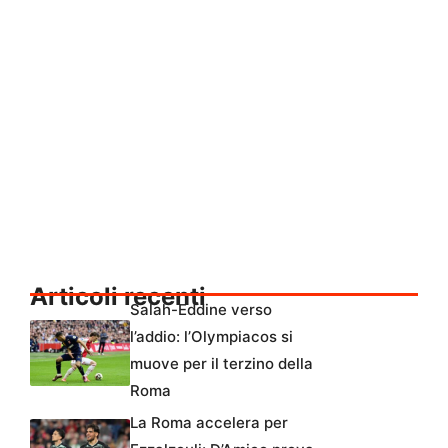
Articoli recenti
Salah-Eddine verso
l’addio: l’Olympiacos si
muove per il terzino della
Roma
La Roma accelera per