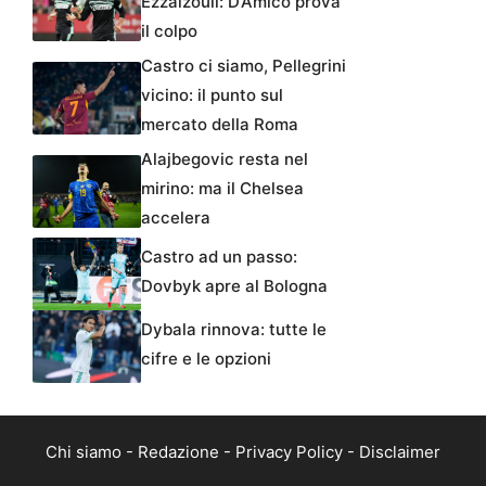
Ezzalzouli: D’Amico prova
il colpo
Castro ci siamo, Pellegrini
vicino: il punto sul
mercato della Roma
Alajbegovic resta nel
mirino: ma il Chelsea
accelera
Castro ad un passo:
Dovbyk apre al Bologna
Dybala rinnova: tutte le
cifre e le opzioni
Chi siamo
-
Redazione
-
Privacy Policy
-
Disclaimer