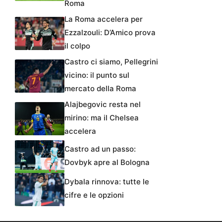
Roma
La Roma accelera per
Ezzalzouli: D’Amico prova
il colpo
Castro ci siamo, Pellegrini
vicino: il punto sul
mercato della Roma
Alajbegovic resta nel
mirino: ma il Chelsea
accelera
Castro ad un passo:
Dovbyk apre al Bologna
Dybala rinnova: tutte le
cifre e le opzioni