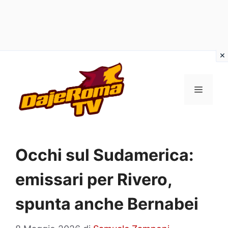
Vai
al
MENU
contenuto
Occhi sul Sudamerica:
emissari per Rivero,
spunta anche Bernabei