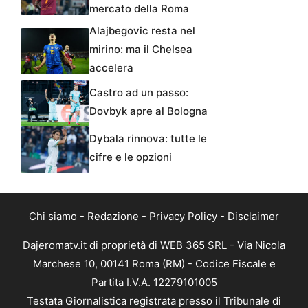
mercato della Roma
Alajbegovic resta nel
mirino: ma il Chelsea
accelera
Castro ad un passo:
Dovbyk apre al Bologna
Dybala rinnova: tutte le
cifre e le opzioni
Chi siamo
-
Redazione
-
Privacy Policy
-
Disclaimer
Dajeromatv.it di proprietà di WEB 365 SRL - Via Nicola
Marchese 10, 00141 Roma (RM) - Codice Fiscale e
Partita I.V.A. 12279101005
Testata Giornalistica registrata presso il Tribunale di