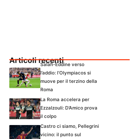
Articoli recenti
Salah-Eddine verso
l’addio: l’Olympiacos si
muove per il terzino della
Roma
La Roma accelera per
Ezzalzouli: D’Amico prova
il colpo
Castro ci siamo, Pellegrini
vicino: il punto sul