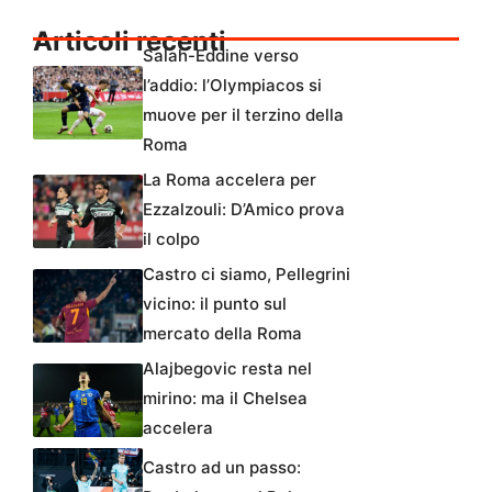
Articoli recenti
Salah-Eddine verso
l’addio: l’Olympiacos si
muove per il terzino della
Roma
La Roma accelera per
Ezzalzouli: D’Amico prova
il colpo
Castro ci siamo, Pellegrini
vicino: il punto sul
mercato della Roma
Alajbegovic resta nel
mirino: ma il Chelsea
accelera
Castro ad un passo: