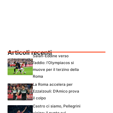
Articoli recenti
Salah-Eddine verso
l’addio: l’Olympiacos si
muove per il terzino della
Roma
La Roma accelera per
Ezzalzouli: D’Amico prova
il colpo
Castro ci siamo, Pellegrini
vicino: il punto sul