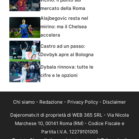
mercato della Roma
Alajbegovic resta nel
mirino: ma il Chelsea
accelera
Castro ad un passo:
Dovbyk apre al Bologna
Dybala rinnova: tutte le
cifre e le opzioni
Chi siamo
-
Redazione
-
Privacy Policy
-
Disclaimer
Dajeromatv.it di proprietà di WEB 365 SRL - Via Nicola
Marchese 10, 00141 Roma (RM) - Codice Fiscale e
Partita I.V.A. 12279101005