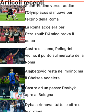
Articoli recenti
Salah-Eddine verso l’addio:
l’Olympiacos si muove per il
terzino della Roma
La Roma accelera per
Ezzalzouli: D’Amico prova il
colpo
Castro ci siamo, Pellegrini
vicino: il punto sul mercato della
Roma
Alajbegovic resta nel mirino: ma
il Chelsea accelera
Castro ad un passo: Dovbyk
apre al Bologna
Dybala rinnova: tutte le cifre e
le opzioni