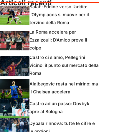
Articoli recenti
Salah-Eddine verso l’addio:
l’Olympiacos si muove per il
terzino della Roma
La Roma accelera per
Ezzalzouli: D’Amico prova il
colpo
Castro ci siamo, Pellegrini
vicino: il punto sul mercato della
Roma
Alajbegovic resta nel mirino: ma
il Chelsea accelera
Castro ad un passo: Dovbyk
apre al Bologna
Dybala rinnova: tutte le cifre e
le opzioni