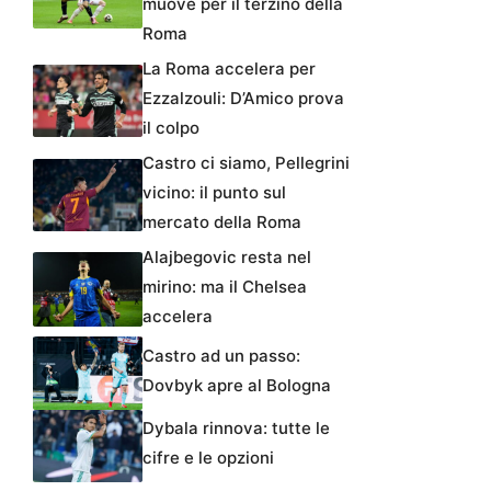
muove per il terzino della
Roma
La Roma accelera per
Ezzalzouli: D’Amico prova
il colpo
Castro ci siamo, Pellegrini
vicino: il punto sul
mercato della Roma
Alajbegovic resta nel
mirino: ma il Chelsea
accelera
Castro ad un passo:
Dovbyk apre al Bologna
Dybala rinnova: tutte le
cifre e le opzioni