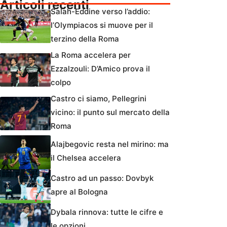
Articoli recenti
Salah-Eddine verso l’addio:
l’Olympiacos si muove per il
terzino della Roma
La Roma accelera per
Ezzalzouli: D’Amico prova il
colpo
Castro ci siamo, Pellegrini
vicino: il punto sul mercato della
Roma
Alajbegovic resta nel mirino: ma
il Chelsea accelera
Castro ad un passo: Dovbyk
apre al Bologna
Dybala rinnova: tutte le cifre e
le opzioni