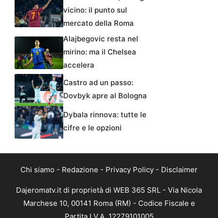
vicino: il punto sul
mercato della Roma
Alajbegovic resta nel
mirino: ma il Chelsea
accelera
Castro ad un passo:
Dovbyk apre al Bologna
Dybala rinnova: tutte le
cifre e le opzioni
Chi siamo
-
Redazione
-
Privacy Policy
-
Disclaimer
Dajeromatv.it di proprietà di WEB 365 SRL - Via Nicola
Marchese 10, 00141 Roma (RM) - Codice Fiscale e
Partita I.V.A. 12279101005