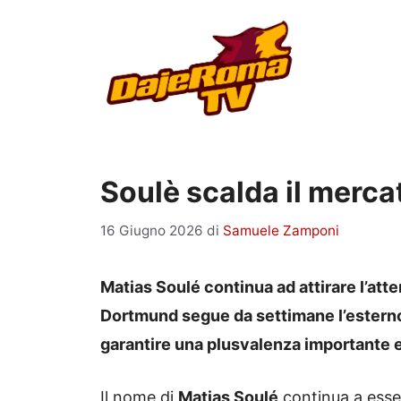
Vai
al
contenuto
Soulè scalda il merca
16 Giugno 2026
di
Samuele Zamponi
Matias Soulé continua ad attirare l’att
Dortmund segue da settimane l’esterno a
garantire una plusvalenza importante e
Il nome di
Matias Soulé
continua a essere