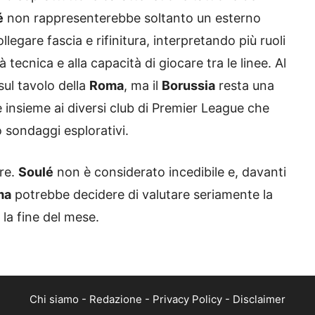
é
non rappresenterebbe soltanto un esterno
legare fascia e rifinitura, interpretando più ruoli
à tecnica e alla capacità di giocare tra le linee. Al
sul tavolo della
Roma
, ma il
Borussia
resta una
e insieme ai diversi club di Premier League che
 sondaggi esplorativi.
re.
Soulé
non è considerato incedibile e, davanti
ma
potrebbe decidere di valutare seriamente la
 la fine del mese.
Chi siamo
-
Redazione
-
Privacy Policy
-
Disclaimer