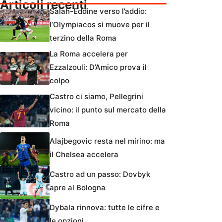
Articoli recenti
Salah-Eddine verso l’addio:
l’Olympiacos si muove per il
terzino della Roma
La Roma accelera per
Ezzalzouli: D’Amico prova il
colpo
Castro ci siamo, Pellegrini
vicino: il punto sul mercato della
Roma
Alajbegovic resta nel mirino: ma
il Chelsea accelera
Castro ad un passo: Dovbyk
apre al Bologna
Dybala rinnova: tutte le cifre e
le opzioni