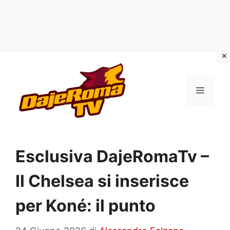
Vai
al
MENU
contenuto
Esclusiva DajeRomaTv –
Il Chelsea si inserisce
per Koné: il punto