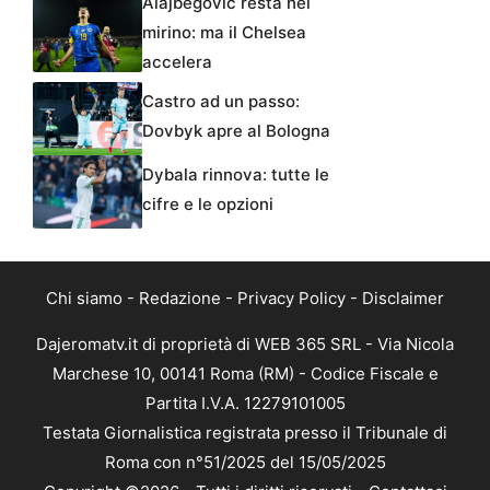
Alajbegovic resta nel
mirino: ma il Chelsea
accelera
Castro ad un passo:
Dovbyk apre al Bologna
Dybala rinnova: tutte le
cifre e le opzioni
Chi siamo
-
Redazione
-
Privacy Policy
-
Disclaimer
Dajeromatv.it di proprietà di WEB 365 SRL - Via Nicola
Marchese 10, 00141 Roma (RM) - Codice Fiscale e
Partita I.V.A. 12279101005
Testata Giornalistica registrata presso il Tribunale di
Roma con n°51/2025 del 15/05/2025