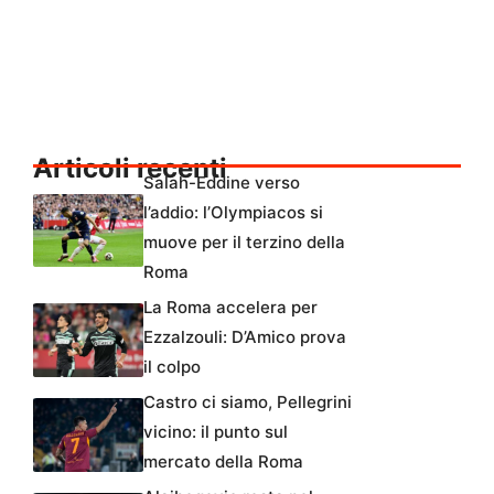
Articoli recenti
Salah-Eddine verso
l’addio: l’Olympiacos si
muove per il terzino della
Roma
La Roma accelera per
Ezzalzouli: D’Amico prova
il colpo
Castro ci siamo, Pellegrini
vicino: il punto sul
mercato della Roma