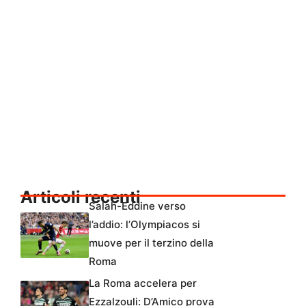
Articoli recenti
Salah-Eddine verso
l’addio: l’Olympiacos si
muove per il terzino della
Roma
La Roma accelera per
Ezzalzouli: D’Amico prova