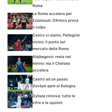
Roma
La Roma accelera per
Ezzalzouli: D’Amico prova
il colpo
Castro ci siamo, Pellegrini
vicino: il punto sul
mercato della Roma
Alajbegovic resta nel
mirino: ma il Chelsea
accelera
Castro ad un passo:
Dovbyk apre al Bologna
Dybala rinnova: tutte le
cifre e le opzioni