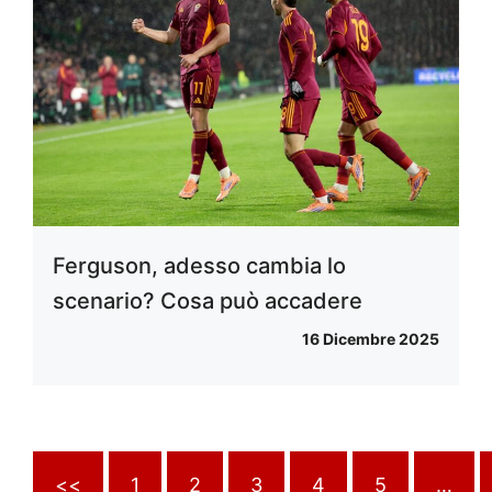
Ferguson, adesso cambia lo
scenario? Cosa può accadere
16 Dicembre 2025
<<
1
2
3
4
5
…