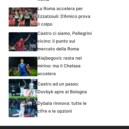
La Roma accelera per
Ezzalzouli: D’Amico prova
il colpo
Castro ci siamo, Pellegrini
vicino: il punto sul
mercato della Roma
Alajbegovic resta nel
mirino: ma il Chelsea
accelera
Castro ad un passo:
Dovbyk apre al Bologna
Dybala rinnova: tutte le
cifre e le opzioni