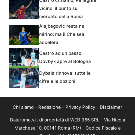
Castro ci siamo, Pellegrini
vicino: il punto sul
mercato della Roma
Alajbegovic resta nel
mirino: ma il Chelsea
accelera
Castro ad un passo:
Dovbyk apre al Bologna
Dybala rinnova: tutte le
cifre e le opzioni
Chi siamo
-
Redazione
-
Privacy Policy
-
Disclaimer
Dajeromatv.it di proprietà di WEB 365 SRL - Via Nicola
Marchese 10, 00141 Roma (RM) - Codice Fiscale e