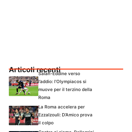
Articoli recenti
Salah-Eddine verso
l’addio: l’Olympiacos si
muove per il terzino della
Roma
La Roma accelera per
Ezzalzouli: D’Amico prova
il colpo