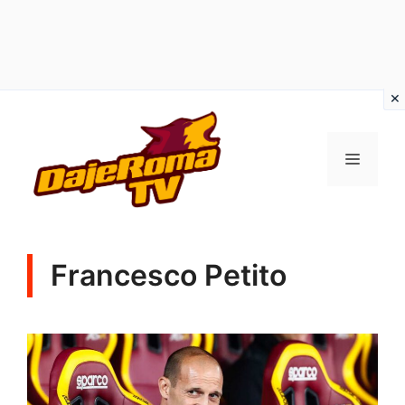
Vai
al
MENU
contenuto
Francesco Petito