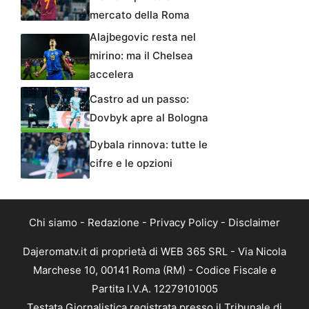
mercato della Roma
Alajbegovic resta nel
mirino: ma il Chelsea
accelera
Castro ad un passo:
Dovbyk apre al Bologna
Dybala rinnova: tutte le
cifre e le opzioni
Chi siamo
-
Redazione
-
Privacy Policy
-
Disclaimer
Dajeromatv.it di proprietà di WEB 365 SRL - Via Nicola
Marchese 10, 00141 Roma (RM) - Codice Fiscale e
Partita I.V.A. 12279101005
Testata Giornalistica registrata presso il Tribunale di