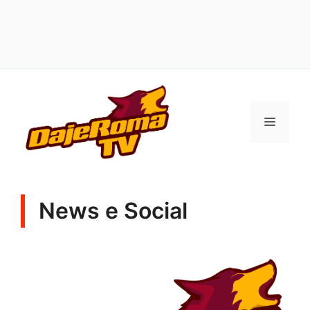
Vai
al
MENU
contenuto
News e Social