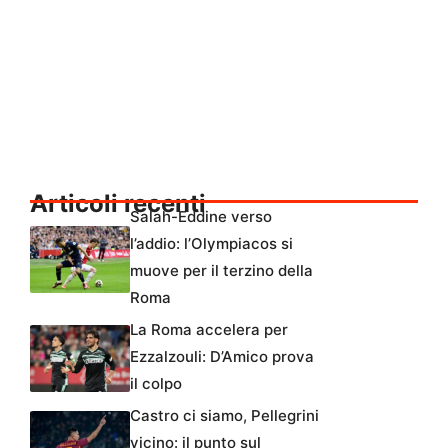
Articoli recenti
Salah-Eddine verso
l’addio: l’Olympiacos si
muove per il terzino della
Roma
La Roma accelera per
Ezzalzouli: D’Amico prova
il colpo
Castro ci siamo, Pellegrini
vicino: il punto sul