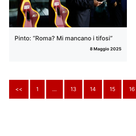
Pinto: “Roma? Mi mancano i tifosi”
8 Maggio 2025
<<
1
…
13
14
15
16