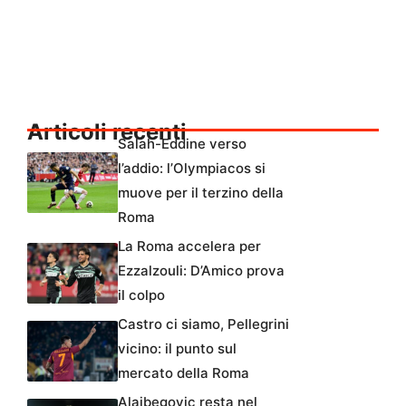
Articoli recenti
Salah-Eddine verso
l’addio: l’Olympiacos si
muove per il terzino della
Roma
La Roma accelera per
Ezzalzouli: D’Amico prova
il colpo
Castro ci siamo, Pellegrini
vicino: il punto sul
mercato della Roma
Alajbegovic resta nel