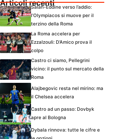
Articoli recenti
Salah-Eddine verso l’addio:
l’Olympiacos si muove per il
terzino della Roma
La Roma accelera per
Ezzalzouli: D’Amico prova il
colpo
Castro ci siamo, Pellegrini
vicino: il punto sul mercato della
Roma
Alajbegovic resta nel mirino: ma
il Chelsea accelera
Castro ad un passo: Dovbyk
apre al Bologna
Dybala rinnova: tutte le cifre e
le opzioni