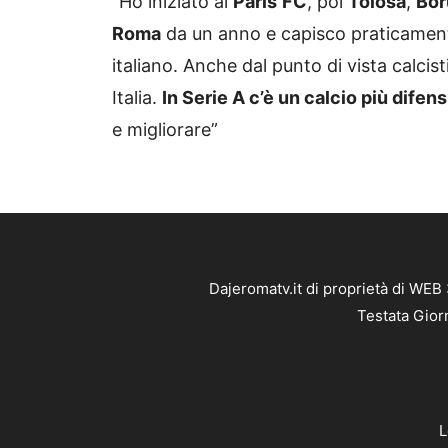
“Ho iniziato al
Paris
FC
, poi
Tolosa
,
Bor
Roma
da un anno e capisco praticamente
italiano. Anche dal punto di vista calcis
Italia.
In Serie A c’è un calcio più difen
e migliorare”
Dajeromatv.it di proprietà di WEB
Testata Gior
L