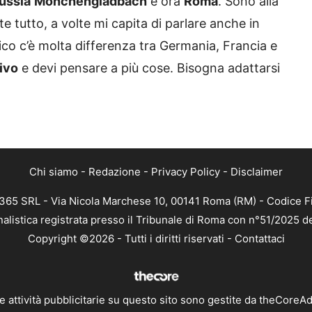
ussia
Mönchengladbach
e ora
Roma
. Sono alla
 tutto, a volte mi capita di parlare anche in
tico c’è molta differenza tra Germania, Francia e
sivo
e devi pensare a più cose. Bisogna adattarsi
Chi siamo
-
Redazione
-
Privacy Policy
-
Disclaimer
 365 SRL - Via Nicola Marchese 10, 00141 Roma (RM) - Codice Fi
nalistica registrata presso il Tribunale di Roma con n°51/2025 d
Copyright ©2026 - Tutti i diritti riservati -
Contattaci
e attività pubblicitarie su questo sito sono gestite da theCoreA