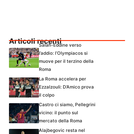
Articoli recenti
Salah-Eddine verso
l’addio: l’Olympiacos si
muove per il terzino della
Roma
La Roma accelera per
Ezzalzouli: D’Amico prova
il colpo
Castro ci siamo, Pellegrini
vicino: il punto sul
mercato della Roma
Alajbegovic resta nel