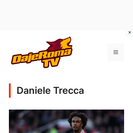
Vai
al
MENU
contenuto
Daniele Trecca