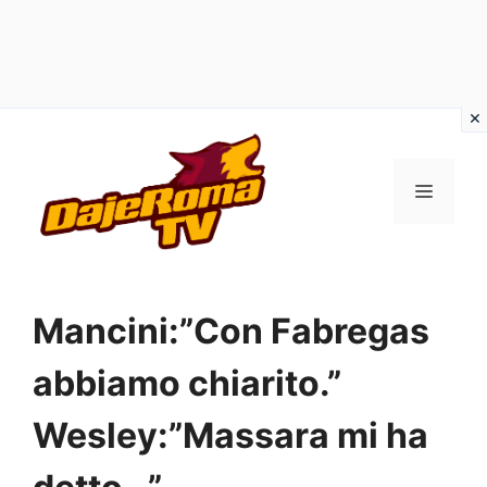
Vai
al
MENU
contenuto
Mancini:”Con Fabregas
abbiamo chiarito.”
Wesley:”Massara mi ha