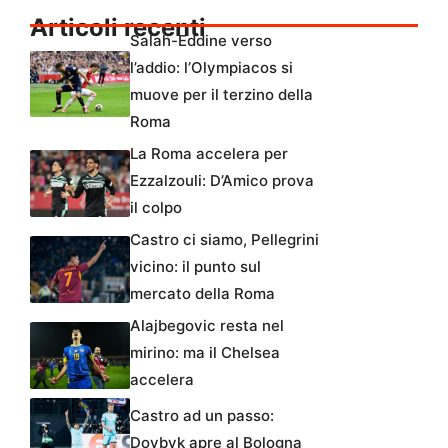
Articoli recenti
Salah-Eddine verso
l’addio: l’Olympiacos si
muove per il terzino della
Roma
La Roma accelera per
Ezzalzouli: D’Amico prova
il colpo
Castro ci siamo, Pellegrini
vicino: il punto sul
mercato della Roma
Alajbegovic resta nel
mirino: ma il Chelsea
accelera
Castro ad un passo:
Dovbyk apre al Bologna