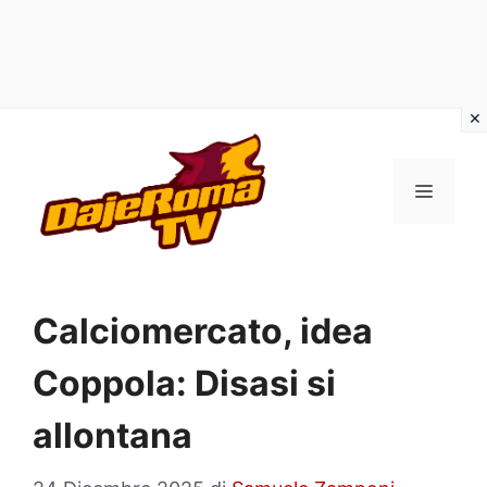
Vai
al
MENU
contenuto
Calciomercato, idea
Coppola: Disasi si
allontana