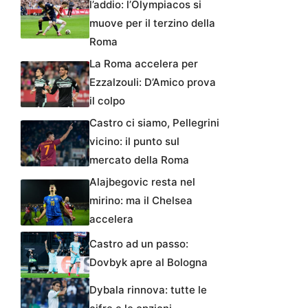
l’addio: l’Olympiacos si
muove per il terzino della
Roma
La Roma accelera per
Ezzalzouli: D’Amico prova
il colpo
Castro ci siamo, Pellegrini
vicino: il punto sul
mercato della Roma
Alajbegovic resta nel
mirino: ma il Chelsea
accelera
Castro ad un passo:
Dovbyk apre al Bologna
Dybala rinnova: tutte le