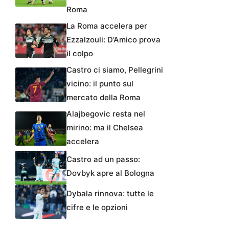
Roma
La Roma accelera per
Ezzalzouli: D’Amico prova
il colpo
Castro ci siamo, Pellegrini
vicino: il punto sul
mercato della Roma
Alajbegovic resta nel
mirino: ma il Chelsea
accelera
Castro ad un passo:
Dovbyk apre al Bologna
Dybala rinnova: tutte le
cifre e le opzioni