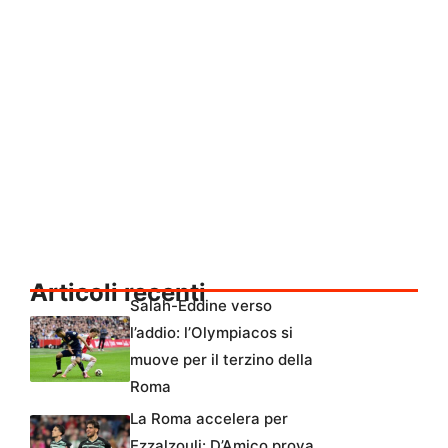
Articoli recenti
Salah-Eddine verso
l’addio: l’Olympiacos si
muove per il terzino della
Roma
La Roma accelera per
Ezzalzouli: D’Amico prova