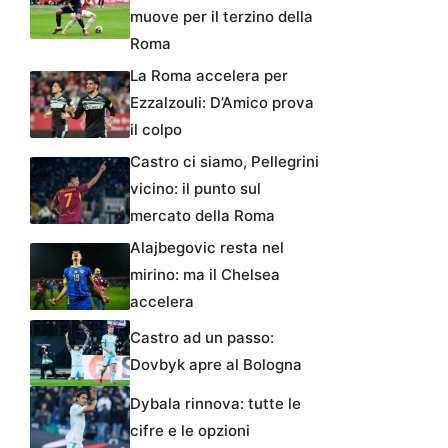
muove per il terzino della
Roma
La Roma accelera per
Ezzalzouli: D’Amico prova
il colpo
Castro ci siamo, Pellegrini
vicino: il punto sul
mercato della Roma
Alajbegovic resta nel
mirino: ma il Chelsea
accelera
Castro ad un passo:
Dovbyk apre al Bologna
Dybala rinnova: tutte le
cifre e le opzioni