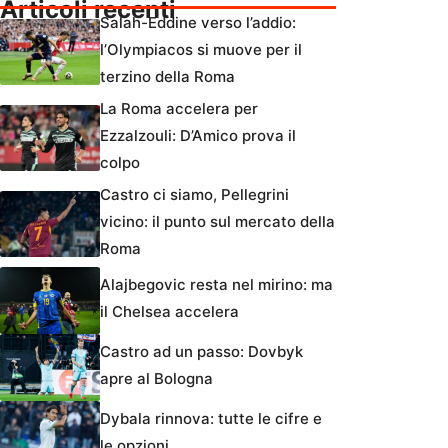
Articoli recenti
Salah-Eddine verso l’addio:
l’Olympiacos si muove per il
terzino della Roma
La Roma accelera per
Ezzalzouli: D’Amico prova il
colpo
Castro ci siamo, Pellegrini
vicino: il punto sul mercato della
Roma
Alajbegovic resta nel mirino: ma
il Chelsea accelera
Castro ad un passo: Dovbyk
apre al Bologna
Dybala rinnova: tutte le cifre e
le opzioni