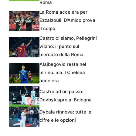
Roma
La Roma accelera per
Ezzalzouli: D’Amico prova
il colpo
Castro ci siamo, Pellegrini
vicino: il punto sul
mercato della Roma
Alajbegovic resta nel
mirino: ma il Chelsea
accelera
Castro ad un passo:
Dovbyk apre al Bologna
Dybala rinnova: tutte le
cifre e le opzioni