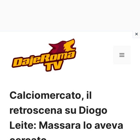
Vai
al
MENU
contenuto
Calciomercato, il
retroscena su Diogo
Leite: Massara lo aveva