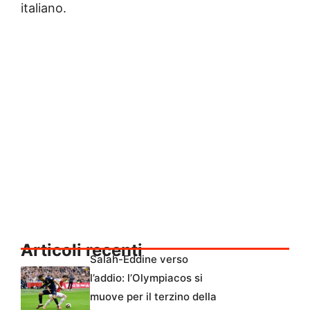
italiano.
Articoli recenti
Salah-Eddine verso
l’addio: l’Olympiacos si
muove per il terzino della