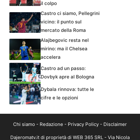
il colpo
Castro ci siamo, Pellegrini
vicino: il punto sul
mercato della Roma
Alajbegovic resta nel
mirino: ma il Chelsea
accelera
Castro ad un passo:
Dovbyk apre al Bologna
Dybala rinnova: tutte le
cifre e le opzioni
Chi siamo
-
Redazione
-
Privacy Policy
-
Disclaimer
Dajeromatv.it di proprietà di WEB 365 SRL - Via Nicola