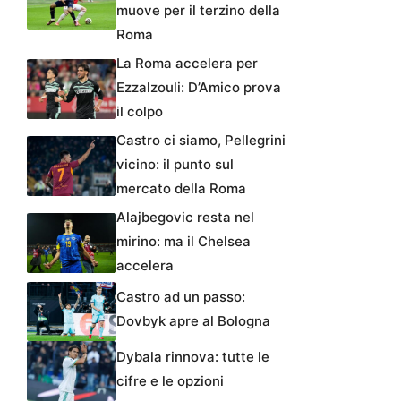
muove per il terzino della
Roma
La Roma accelera per
Ezzalzouli: D’Amico prova
il colpo
Castro ci siamo, Pellegrini
vicino: il punto sul
mercato della Roma
Alajbegovic resta nel
mirino: ma il Chelsea
accelera
Castro ad un passo:
Dovbyk apre al Bologna
Dybala rinnova: tutte le
cifre e le opzioni