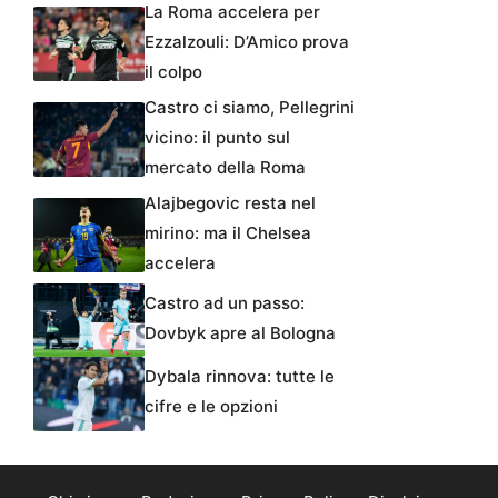
La Roma accelera per
Ezzalzouli: D’Amico prova
il colpo
Castro ci siamo, Pellegrini
vicino: il punto sul
mercato della Roma
Alajbegovic resta nel
mirino: ma il Chelsea
accelera
Castro ad un passo:
Dovbyk apre al Bologna
Dybala rinnova: tutte le
cifre e le opzioni