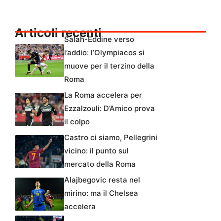
Articoli recenti
Salah-Eddine verso
l’addio: l’Olympiacos si
muove per il terzino della
Roma
La Roma accelera per
Ezzalzouli: D’Amico prova
il colpo
Castro ci siamo, Pellegrini
vicino: il punto sul
mercato della Roma
Alajbegovic resta nel
mirino: ma il Chelsea
accelera